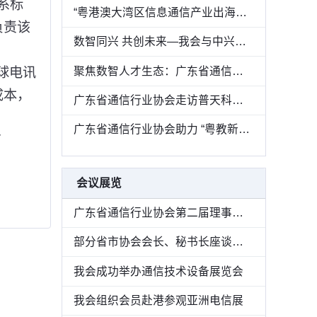
系标
“粤港澳大湾区信息通信产业出海生态联盟”成立—— 共筑数字出海新生态
负责该
数智同兴 共创未来—我会与中兴通讯联名举办 2025 生态中国行联合巡展广州站圆满落幕
聚焦数智人才生态：广东省通信行业协会走访广东广电网络开展专题调研
球电讯
成本，
广东省通信行业协会走访普天科技，交流数智化人才培养新实践
广东省通信行业协会助力 “粤教新联盟” 启航，共推教育新质发展
了
会议展览
广东省通信行业协会第二届理事会议召开
部分省市协会会长、秘书长座谈会在辽宁召开
我会成功举办通信技术设备展览会
我会组织会员赴港参观亚洲电信展