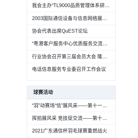
我会主办“TL9000品质管理体系研讨会”
2003国际通信设备与信息网络展览会在广州圆满落幕
协会代表出席QuEST论坛
“粤港客户服务中心优质服务交流研讨会”在穗举行
行业协会召开第三届会员大会 隆重庆祝协会成立十周年
电话信息服务专业委召开工作会议
球赛活动
“羽”动赛场“信”展风采——第十一届“广东通信杯”羽毛球邀请赛圆满收官
挥拍展风采 竞技促交流——第十二届“广东通信杯”网球邀请赛圆满落幕
2021广东通信杯羽毛球赛重燃战火