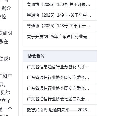
）有
粤通协〔2025〕150号-关于开展第二批次网络安全保险服务试点工作案例征集的通知
。据介
粤通协〔2025〕149 号-关于与中兴通讯联名举办 2025 生态中国行联合巡展活动的通知
效控
粤通协【2025】148号-关于第十三届“广东通信杯”网球邀请赛延期的通知
次研讨
关于开展“2025年广东通信行业最美服务之星”推荐的通知
系在
协会新闻
劲戎）
广东省信息通信行业数智化人才发展蓝皮书专家评审会在穗召开
广和广
广东省通信行业协会网安专委会走访深信服
展，
广东省通信行业协会网安专委会走访安恒信息
以贝尔
广东省通信行业协会七届三次会员大会暨七届九次理事会在广州顺利召开
成立了
论坛是一个
数智兴南粤 融通向未来——2026广东通信与互联网行业会员大会圆满举办