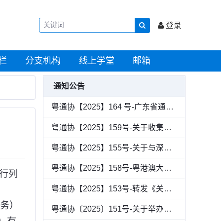
登录
栏
分支机构
线上学堂
邮箱
通知公告
粤通协【2025】164 号-广东省通信行业协会关于《通信领域新型储能建设通用标准》团体标准的公示
粤通协【2025】159号-关于收集《广东省信息通信行业数智化人才发展情况调研》的通知
粤通协【2025】155号-关于与深圳华商基业、中兴通讯联合举办绩效改进论坛全国巡讲（华南站）活动的通知
粤通协【2025】158号-粤港澳大湾区通信产业出海生态联盟成员单位招募公告
行列
粤通协【2025】153号-转发《关于举办2025（第六届）数字化转型推动高质量发展大会的通知》
服务）
粤通协〔2025〕151号-关于举办第二批次网络安全保险服务试点工作交流会的通知