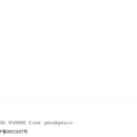
458、87699983
E-mail：
gdcia@gdcia.cn
P备09211637号